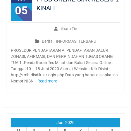
SMK Negeri 1 Kinali
05
KINALI
WAJAH BARU SMKN 1
KINALI SEBAGAI SMK
PUSAT KEUNGGULAN 2021
PPDB ONLINE SMK NEGERI
ilham Tie
1 KINALI
Wajah baru SMKN1 kinali
Berita
,
INFORMASI TERBARU
Kunjungan industri online
PROSEDUR PENDAFTARAN A. PENDAFTARAN JALUR
by zoom ke pabrik PT. AIO
ZONASI, AFIRMASI, DAN PERPINDAHAN TUGAS ORANG
TUA 1..Pendaftaran Tes Minat dan Bakat Secara Online :
Tanggal 10 – 18 Juni 2020 Alamat Website : Klik Disini :
http://tmb.disdik.id/login.php Data yang harus disiapkan: a.
Nomor NISN
Read more
Juni 2020
M
S
S
R
K
J
S