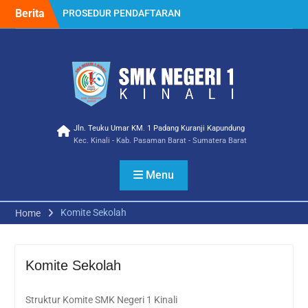
Skip
Berita
PROSEDUR PENDAFTARAN
to
PPDB 2023
content
Selamat Atas Prestasi
membanggakan Ica
Wulanda Siswa/i SMK
NEGERI 1 KINALI Jurusan
Multimedia Meraih Juara III
Lomba Video Competition
Ramadhan Ceria Tingkat
Jln. Teuku Umar KM. 1 Padang Kuranji Kapundung
Kec. Kinali - Kab. Pasaman Barat - Sumatera Barat
SMK Tahun 2023
Kampusnya, SMKN 1
KINALI
Menu
Penerimaan Siswa Baru
Tahun Pelajaran 2022
Komite Sekolah
Home
Mitra Industri Berbagi
Teknologi Terbaru dan
Budaya Kerja Industri
Sebagai Guru Tamu di SMK
Komite Sekolah
Negeri 1 Kinali SMK Pusat
Keunggulan
Struktur Komite SMK Negeri 1 Kinali
Kegiatan Gebyar Vaksin