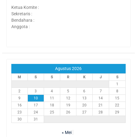
SMK Negeri 1 Kinali
Ketua Komite :
WAJAH BARU SMKN 1
Sekretaris :
KINALI SEBAGAI SMK
Bendahara :
PUSAT KEUNGGULAN 2021
Anggota :
PPDB ONLINE SMK NEGERI
1 KINALI
Wajah baru SMKN1 kinali
Kunjungan industri online
by zoom ke pabrik PT. AIO
Agustus 2026
M
S
S
R
K
J
S
1
2
3
4
5
6
7
8
9
10
11
12
13
14
15
16
17
18
19
20
21
22
23
24
25
26
27
28
29
30
31
« Mei