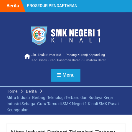
Skip
Berita
PROSEDUR PENDAFTARAN
to
PPDB 2023
content
Selamat Atas Prestasi
membanggakan Ica
Wulanda Siswa/i SMK
NEGERI 1 KINALI Jurusan
Multimedia Meraih Juara III
Lomba Video Competition
Ramadhan Ceria Tingkat
Jln. Teuku Umar KM. 1 Padang Kuranji Kapundung
Kec. Kinali - Kab. Pasaman Barat - Sumatera Barat
SMK Tahun 2023
Kampusnya, SMKN 1
KINALI
Menu
Penerimaan Siswa Baru
Tahun Pelajaran 2022
Home
Berita
Mitra Industri Berbagi
Mitra Industri Berbagi Teknologi Terbaru dan Budaya Kerja
Teknologi Terbaru dan
Industri Sebagai Guru Tamu di SMK Negeri 1 Kinali SMK Pusat
Budaya Kerja Industri
Keunggulan
Sebagai Guru Tamu di SMK
Negeri 1 Kinali SMK Pusat
Keunggulan
Kegiatan Gebyar Vaksin