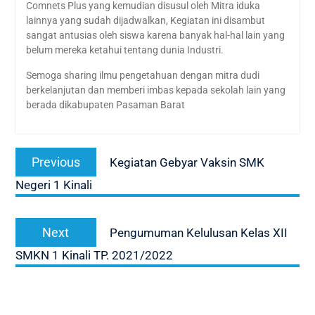
Comnets Plus yang kemudian disusul oleh Mitra iduka
lainnya yang sudah dijadwalkan, Kegiatan ini disambut
sangat antusias oleh siswa karena banyak hal-hal lain yang
belum mereka ketahui tentang dunia Industri.
Semoga sharing ilmu pengetahuan dengan mitra dudi
berkelanjutan dan memberi imbas kepada sekolah lain yang
berada dikabupaten Pasaman Barat
Navigasi
Previous
Previous
Kegiatan Gebyar Vaksin SMK
pos
post:
Negeri 1 Kinali
Next
Next
Pengumuman Kelulusan Kelas XII
post:
SMKN 1 Kinali TP. 2021/2022