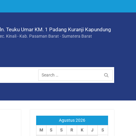
ln. Teuku Umar KM. 1 Padang Kuranji Kapundung
ec. Kinali - Kab. Pasaman Barat - Sumatera Barat
Search
for:
Agustus 2026
M
S
S
R
K
J
S