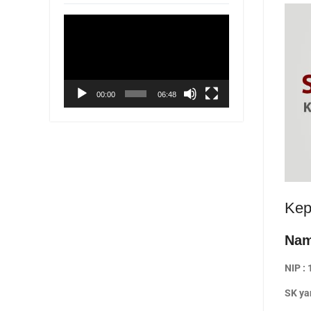
Pemutar
Video
00:00
06:48
Kep
Nam
NIP :
SK ya