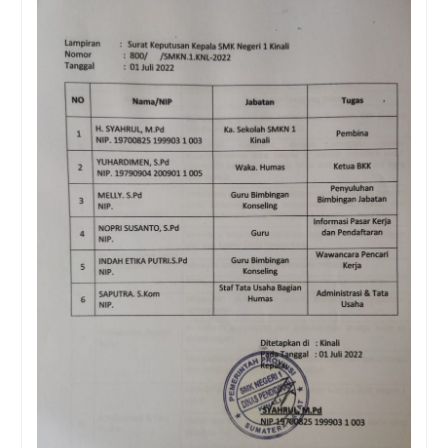
SMK Negeri 1 Kinali
WAJAH BARU SMKN 1
KINALI SEBAGAI SMK
PUSAT KEUNGGULAN 2021
PPDB ONLINE SMK NEGERI
1 KINALI
Wajah baru SMKN1 kinali
Kunjungan industri online
by zoom ke pabrik PT. AIO