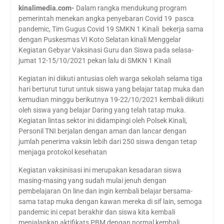
kinalimedia.com-
Dalam rangka mendukung program
pemerintah menekan angka penyebaran Covid 19 pasca
pandemic, Tim Gugus Covid 19 SMKN 1 Kinali bekerja sama
dengan Puskesmas VI Koto Selatan kinali Menggelar
Kegiatan Gebyar Vaksinasi Guru dan Siswa pada selasa-
jumat 12-15/10/2021 pekan lalu di SMKN 1 Kinali
Kegiatan ini diikuti antusias oleh warga sekolah selama tiga
hari berturut turut untuk siswa yang belajar tatap muka dan
kemudian minggu berikutnya 19-22/10/2021 kembali diikuti
oleh siswa yang belajar Daring yang telah tatap muka.
Kegiatan lintas sektor ini didampingi oleh Polsek Kinali,
Personil TNI berjalan dengan aman dan lancar dengan
jumlah penerima vaksin lebih dari 250 siswa dengan tetap
menjaga protokol kesehatan
Kegiatan vaksinisasi ini merupakan kesadaran siswa
masing-masing yang sudah mulai jenuh dengan
pembelajaran On line dan ingin kembali belajar bersama-
sama tatap muka dengan kawan mereka di sif lain, semoga
pandemic ini cepat berakhir dan siswa kita kembali
menjalankan aktifikats PBM dengan normal kembali