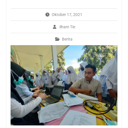
SMK Negeri 1 Kinali
WAJAH BARU SMKN 1
Oktober 17, 2021
KINALI SEBAGAI SMK
PUSAT KEUNGGULAN 2021
ilham Tie
PPDB ONLINE SMK NEGERI
1 KINALI
Berita
Wajah baru SMKN1 kinali
Kunjungan industri online
by zoom ke pabrik PT. AIO