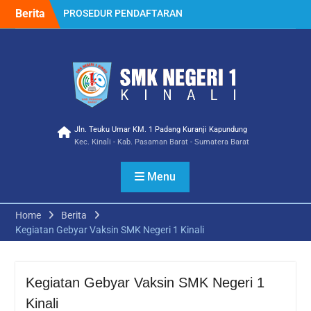
Skip
Berita
PROSEDUR PENDAFTARAN
to
PPDB 2023
content
Selamat Atas Prestasi
membanggakan Ica
Wulanda Siswa/i SMK
NEGERI 1 KINALI Jurusan
Multimedia Meraih Juara III
Lomba Video Competition
Ramadhan Ceria Tingkat
Jln. Teuku Umar KM. 1 Padang Kuranji Kapundung
Kec. Kinali - Kab. Pasaman Barat - Sumatera Barat
SMK Tahun 2023
Kampusnya, SMKN 1
KINALI
Menu
Penerimaan Siswa Baru
Tahun Pelajaran 2022
Home
Berita
Mitra Industri Berbagi
Kegiatan Gebyar Vaksin SMK Negeri 1 Kinali
Teknologi Terbaru dan
Budaya Kerja Industri
Sebagai Guru Tamu di SMK
Negeri 1 Kinali SMK Pusat
Kegiatan Gebyar Vaksin SMK Negeri 1
Keunggulan
Kinali
Kegiatan Gebyar Vaksin