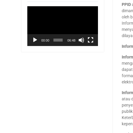
PPID
a
Pemutar
diman
Video
oleh 
Infor
menya
dilaya
00:00
06:48
Infor
Infor
menga
dapat 
forma
elektr
Infor
atau 
penye
publi
Keterb
kepent