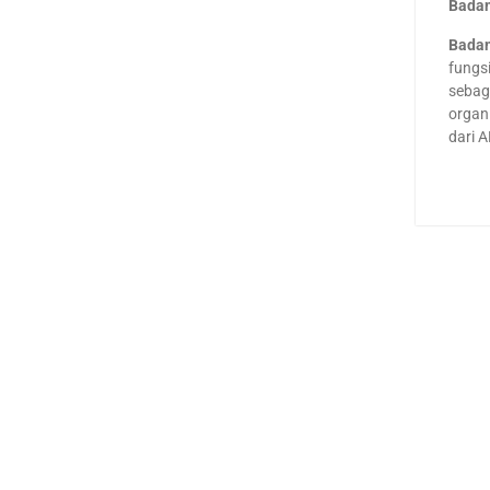
Badan
Badan
fungs
sebag
organ
dari 