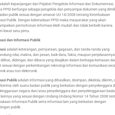
dalah kepanjangan dari Pejabat Pengelola Informasi dan Dokumentasi,
a PPID berfungsi sebagai pengelola dan penyampai dokumen yang dimili
badan publik sesuai dengan amanat UU 14/2008 tentang Keterbukaan
masi Publik. Dengan keberadaan PPID maka masyarakat yang akan
mpaikan permohonan informasi lebih mudah dan tidak berbelit karena
ni lewat satu pintu.
masi dan Informasi Publik
masi
adalah keterangan, pernyataan, gagasan, dan tanda-tanda yang
ndung nilai, makna, dan pesan, baik data, fakta, maupun penjelasannya
dilihat, didengar, dan dibaca yang disajikan dalam berbagai kemasan da
t sesuai dengan perkembangan teknologi informasi dan komunikasi sec
onik atau non elektronik.
masi Publik
adalah informasi yang dihasilkan, disimpan, dikelola, dikirim,
diterima oleh suatu badan publik yang berkaitan dengan penyelenggara 
lenggaraan negara dan/atau penyelenggara dan penyelenggaraan bada
k lainnya yang sesuai dengan Undang-Undang Nomor 14 Tahun 2008 ten
ukaan Informasi Publik serta informasi lain yang berkaitan dengan
ingan publik.