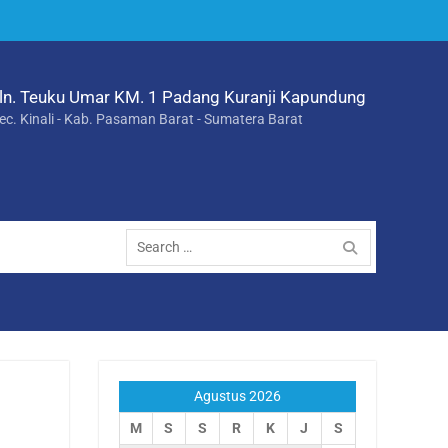
ln. Teuku Umar KM. 1 Padang Kuranji Kapundung
ec. Kinali - Kab. Pasaman Barat - Sumatera Barat
Search
for:
Agustus 2026
M
S
S
R
K
J
S