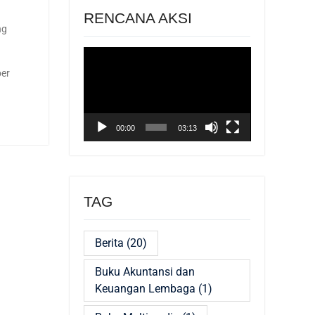
RENCANA AKSI
ng
Pemutar
Video
er
00:00
03:13
TAG
Berita
(20)
Buku Akuntansi dan
Keuangan Lembaga
(1)