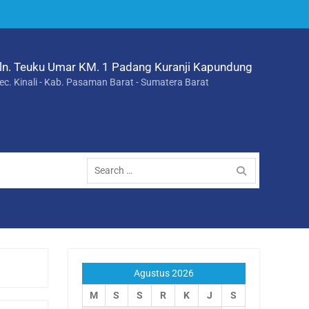
ln. Teuku Umar KM. 1 Padang Kuranji Kapundung
ec. Kinali - Kab. Pasaman Barat - Sumatera Barat
Search
for:
Agustus 2026
M
S
S
R
K
J
S