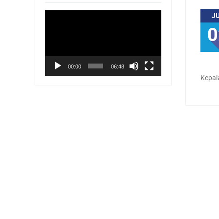
Pemutar
J
Video
0
00:00
06:48
Kepal