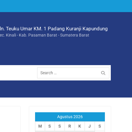
ln. Teuku Umar KM. 1 Padang Kuranji Kapundung
ec. Kinali - Kab. Pasaman Barat - Sumatera Barat
Search
for:
Agustus 2026
M
S
S
R
K
J
S