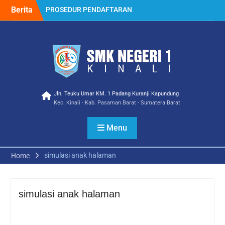
Skip
Berita
PROSEDUR PENDAFTARAN
to
PPDB 2023
content
Selamat Atas Prestasi
membanggakan Ica
Wulanda Siswa/i SMK
NEGERI 1 KINALI Jurusan
Multimedia Meraih Juara III
Lomba Video Competition
Ramadhan Ceria Tingkat
Jln. Teuku Umar KM. 1 Padang Kuranji Kapundung
Kec. Kinali - Kab. Pasaman Barat - Sumatera Barat
SMK Tahun 2023
Kampusnya, SMKN 1
KINALI
Menu
Penerimaan Siswa Baru
Tahun Pelajaran 2022
simulasi anak halaman
Home
Mitra Industri Berbagi
Teknologi Terbaru dan
Budaya Kerja Industri
Sebagai Guru Tamu di SMK
simulasi anak halaman
Negeri 1 Kinali SMK Pusat
Keunggulan
Kegiatan Gebyar Vaksin