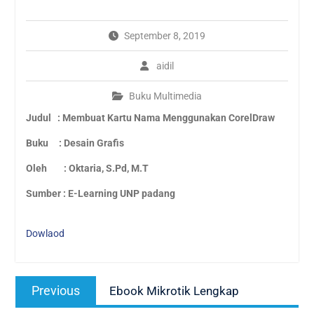
SMK Negeri 1 Kinali
WAJAH BARU SMKN 1
September 8, 2019
KINALI SEBAGAI SMK
PUSAT KEUNGGULAN 2021
aidil
PPDB ONLINE SMK NEGERI
1 KINALI
Buku Multimedia
Wajah baru SMKN1 kinali
Kunjungan industri online
Judul : Membuat Kartu Nama Menggunakan CorelDraw
by zoom ke pabrik PT. AIO
Buku : Desain Grafis
Oleh : Oktaria, S.Pd, M.T
Sumber : E-Learning UNP padang
Dowlaod
Navigasi
Previous
Previous
Ebook Mikrotik Lengkap
pos
post: