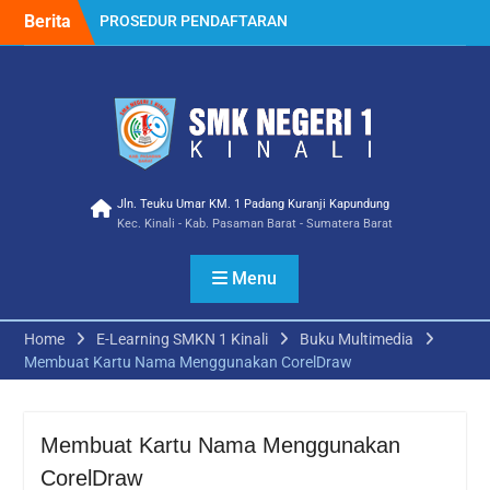
Skip
Berita
PROSEDUR PENDAFTARAN
to
PPDB 2023
content
Selamat Atas Prestasi
membanggakan Ica
Wulanda Siswa/i SMK
NEGERI 1 KINALI Jurusan
Multimedia Meraih Juara III
Lomba Video Competition
Ramadhan Ceria Tingkat
Jln. Teuku Umar KM. 1 Padang Kuranji Kapundung
Kec. Kinali - Kab. Pasaman Barat - Sumatera Barat
SMK Tahun 2023
Kampusnya, SMKN 1
KINALI
Menu
Penerimaan Siswa Baru
Tahun Pelajaran 2022
Home
E-Learning SMKN 1 Kinali
Buku Multimedia
Mitra Industri Berbagi
Membuat Kartu Nama Menggunakan CorelDraw
Teknologi Terbaru dan
Budaya Kerja Industri
Sebagai Guru Tamu di SMK
Negeri 1 Kinali SMK Pusat
Membuat Kartu Nama Menggunakan
Keunggulan
CorelDraw
Kegiatan Gebyar Vaksin