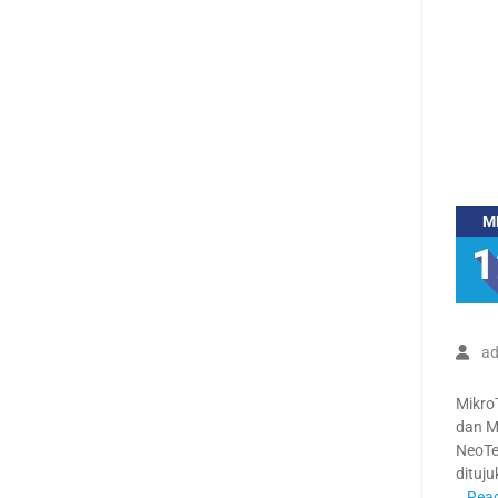
M
1
ad
Mikro
dan M
NeoTel
dituj
Rea