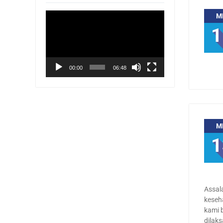
Pemutar
M
Video
1
00:00
06:48
M
1
Assal
keseh
kami 
dilak