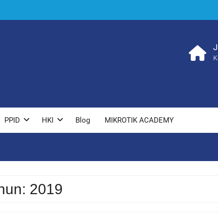
J
K
PPID
HKI
Blog
MIKROTIK ACADEMY
hun:
2019