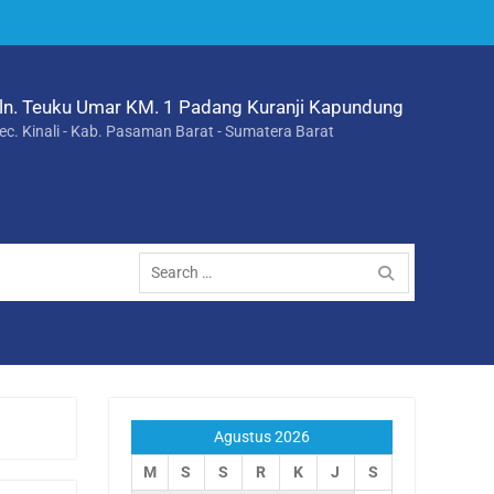
ln. Teuku Umar KM. 1 Padang Kuranji Kapundung
ec. Kinali - Kab. Pasaman Barat - Sumatera Barat
Search
for:
Agustus 2026
M
S
S
R
K
J
S