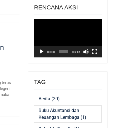
RENCANA AKSI
Pemutar
Video
an
00:00
03:13
TAG
 terus
Negeri
emakai
Berita
(20)
Buku Akuntansi dan
Keuangan Lembaga
(1)