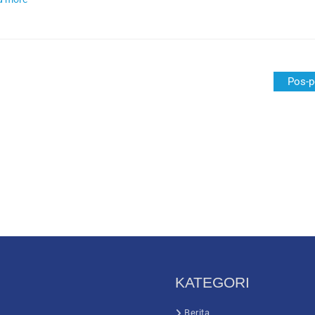
si
Pos-p
KATEGORI
Berita