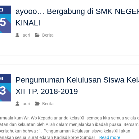
ayooo… Bergabung di SMK NEGER
EI
5
KINALI
adri
Berita
Pengumuman Kelulusan Siswa Kel
EI
3
XII TP. 2018-2019
adri
Berita
amualaikum Wr. Wb Kepada ananda kelas XII semoga kita semua selalu d
atan dan kekuatan oleh Allah dalam menjalankan ibadah puasa. Bersama
beritahukan bahwa : 1. Pengumuman Kelulusan siswa kelas XII akan
sanakan sesuai surat edaran Kadisdikprov Sumbar
Read more