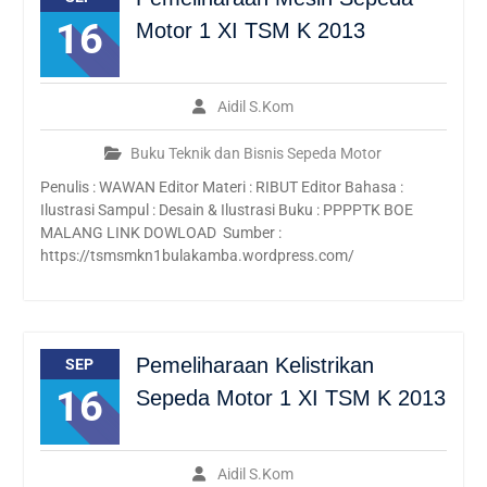
SMK Negeri 1 Kinali
16
Motor 1 XI TSM K 2013
WAJAH BARU SMKN 1
KINALI SEBAGAI SMK
PUSAT KEUNGGULAN 2021
PPDB ONLINE SMK NEGERI
Aidil S.Kom
1 KINALI
Wajah baru SMKN1 kinali
Buku Teknik dan Bisnis Sepeda Motor
Kunjungan industri online
Penulis : WAWAN Editor Materi : RIBUT Editor Bahasa :
by zoom ke pabrik PT. AIO
Ilustrasi Sampul : Desain & Ilustrasi Buku : PPPPTK BOE
MALANG LINK DOWLOAD Sumber :
https://tsmsmkn1bulakamba.wordpress.com/
Pemeliharaan Kelistrikan
SEP
16
Sepeda Motor 1 XI TSM K 2013
Aidil S.Kom