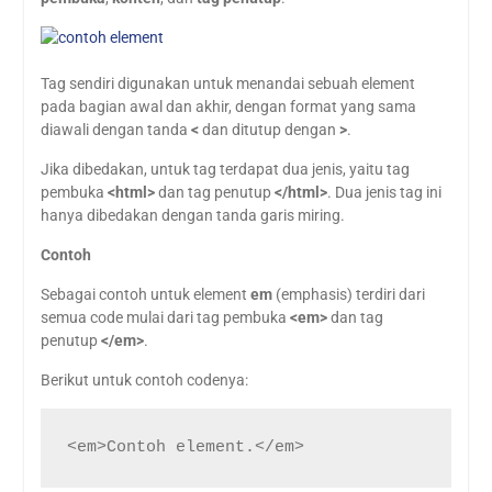
Tag sendiri digunakan untuk menandai sebuah element
pada bagian awal dan akhir, dengan format yang sama
diawali dengan tanda
<
dan ditutup dengan
>
.
Jika dibedakan, untuk tag terdapat dua jenis, yaitu tag
pembuka
<html>
dan tag penutup
</html>
. Dua jenis tag ini
hanya dibedakan dengan tanda garis miring.
Contoh
Sebagai contoh untuk element
em
(emphasis) terdiri dari
semua code mulai dari tag pembuka
<em>
dan tag
penutup
</em>
.
Berikut untuk contoh codenya:
<em>Contoh element.</em>