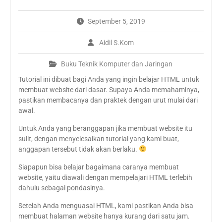
KINALI SEBAGAI SMK
PUSAT KEUNGGULAN 2021
September 5, 2019
PPDB ONLINE SMK NEGERI
1 KINALI
Aidil S.Kom
Wajah baru SMKN1 kinali
Kunjungan industri online
Buku Teknik Komputer dan Jaringan
by zoom ke pabrik PT. AIO
PROSEDUR PENDAFTARAN
Tutorial ini dibuat bagi Anda yang ingin belajar HTML untuk
PPDB 2023
membuat website dari dasar. Supaya Anda memahaminya,
pastikan membacanya dan praktek dengan urut mulai dari
awal.
Untuk Anda yang beranggapan jika membuat website itu
sulit, dengan menyelesaikan tutorial yang kami buat,
anggapan tersebut tidak akan berlaku.
Siapapun bisa belajar bagaimana caranya membuat
website, yaitu diawali dengan mempelajari HTML terlebih
dahulu sebagai pondasinya.
Setelah Anda menguasai HTML, kami pastikan Anda bisa
membuat halaman website hanya kurang dari satu jam.