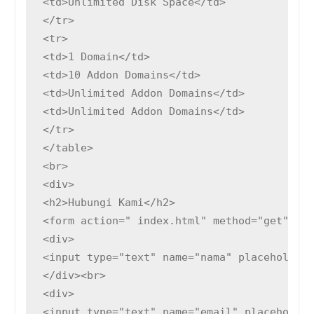
<td>Unlimited Disk Space</td>

</tr>

<tr>

<td>1 Domain</td>

<td>10 Addon Domains</td>

<td>Unlimited Addon Domains</td>

<td>Unlimited Addon Domains</td>

</tr>

</table>

<br>

<div>

<h2>Hubungi Kami</h2>

<form action=" index.html" method="get">

<div>

<input type="text" name="nama" placeholder=
</div><br>

<div>

<input type="text" name="email" placeholder