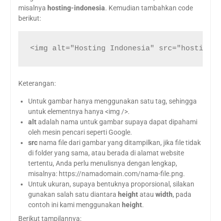
misalnya
hosting-indonesia
. Kemudian tambahkan code
berikut:
<img alt="Hosting Indonesia" src="hosting-i
Keterangan:
Untuk gambar hanya menggunakan satu tag, sehingga
untuk elementnya hanya <img />.
alt
adalah nama untuk gambar supaya dapat dipahami
oleh mesin pencari seperti Google.
src
nama file dari gambar yang ditampilkan, jika file tidak
di folder yang sama, atau berada di alamat website
tertentu, Anda perlu menulisnya dengan lengkap,
misalnya: https://namadomain.com/nama-file.png.
Untuk ukuran, supaya bentuknya proporsional, silakan
gunakan salah satu diantara
height
atau
width
, pada
contoh ini kami menggunakan
height
.
Berikut tampilannya: