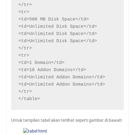
</tr>

<tr>

<td>500 MB Disk Space</td>

<td>Unlimited Disk Space</td>

<td>Unlimited Disk Space</td>

<td>Unlimited Disk Space</td>

</tr>

<tr>

<td>1 Domain</td>

<td>10 Addon Domains</td>

<td>Unlimited Addon Domains</td>

<td>Unlimited Addon Domains</td>

</tr>

</table>
Untuk tampilan tabel akan terlihat seperti gambar di bawah: