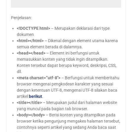
Penjelasan:
<!DOCTYPE html>
– Merupakan deklarasi dari type
dokumen
<html></html>
– Dikenal dengan element utama karena
semua element berada di dalamnya.
<head></head>
– Element ini berfungsi untuk
memasukkan konten yang tidak ingin ditampilkan.
Konten tersebut dapat berupa keyword, deskripsi, CSS,
dll.
<meta charset=”utf-8″>
– Berfungsi untuk memberitahu
browser mengenai pengkodean karakter yang sesuai
dengan ketentuan UTF-8, mengenai UTF-8 silakan baca
artikel
berikut
.
<title></title>
– Merupakan judul dari halaman website
yang muncul pada bagian tab browser.
<body></body>
– Berisi konten yang ditampilkan pada
browser ketika pengunjung mengakes halaman tersebut,
contohnya seperti artikel yang sedang Anda baca saat