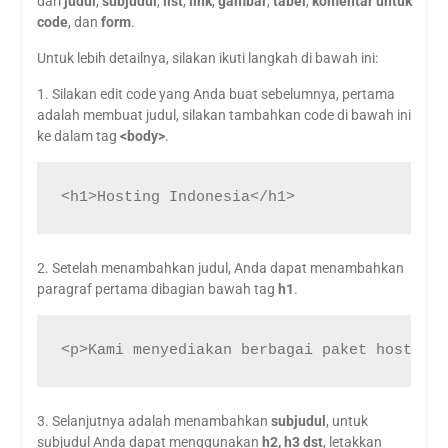
dari
judul
,
subjudul
,
list
,
link
,
gambar
,
tabel
,
komentar
untuk
code
, dan
form
.
Untuk lebih detailnya, silakan ikuti langkah di bawah ini:
1. Silakan edit code yang Anda buat sebelumnya, pertama
adalah membuat judul, silakan tambahkan code di bawah ini
ke dalam tag
<body>
.
<h1>Hosting Indonesia</h1>
2. Setelah menambahkan judul, Anda dapat menambahkan
paragraf pertama dibagian bawah tag
h1
.
<p>Kami menyediakan berbagai paket hosting 
3. Selanjutnya adalah menambahkan
subjudul
, untuk
subjudul Anda dapat menggunakan
h2, h3 dst
, letakkan