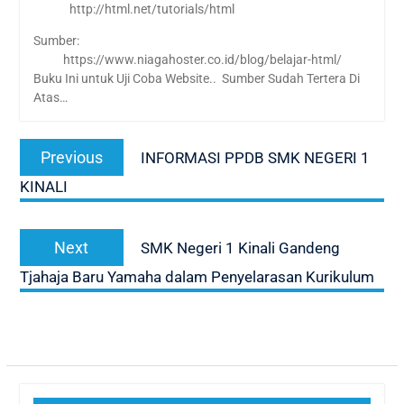
http://html.net/tutorials/html
Sumber:
https://www.niagahoster.co.id/blog/belajar-html/
Buku Ini untuk Uji Coba Website.. Sumber Sudah Tertera Di
Atas…
Navigasi
Previous
Previous
INFORMASI PPDB SMK NEGERI 1
pos
post:
KINALI
Next
Next
SMK Negeri 1 Kinali Gandeng
post:
Tjahaja Baru Yamaha dalam Penyelarasan Kurikulum