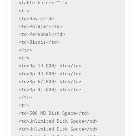
<table border="1">

<tr>

<td>Bayi</td>

<td>Pelajar</td>

<td>Personal</td>

<td>Bisnis</td>

</tr>

<tr>

<td>Rp 19.800/ bln</td>

<td>Rp 44.800/ bln</td>

<td>Rp 67.800/ bln</td>

<td>Rp 91.800/ bln</td>

</tr>

<tr>

<td>500 MB Disk Space</td>

<td>Unlimited Disk Space</td>

<td>Unlimited Disk Space</td>
