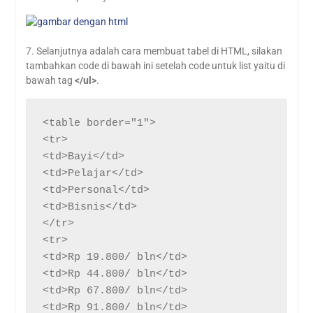
7. Selanjutnya adalah cara membuat tabel di HTML, silakan
tambahkan code di bawah ini setelah code untuk list yaitu di
bawah tag
</ul>
.
<table border="1">

<tr>

<td>Bayi</td>

<td>Pelajar</td>

<td>Personal</td>

<td>Bisnis</td>

</tr>

<tr>

<td>Rp 19.800/ bln</td>

<td>Rp 44.800/ bln</td>

<td>Rp 67.800/ bln</td>

<td>Rp 91.800/ bln</td>
