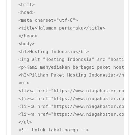
<html>

<head>

<meta charset="utf-8">

<title>Halaman pertamaku</title>

</head>

<body>

<h1>Hosting Indonesia</h1>

<img alt="Hosting Indonesia" src="hosting-i
<p>Kami menyediakan berbagai paket hosting 
<h2>Pilihan Paket Hosting Indonesia:</h2>

<ul>

<li><a href="https://www.niagahoster.co.id"
<li><a href="https://www.niagahoster.co.id"
<li><a href="https://www.niagahoster.co.id"
<li><a href="https://www.niagahoster.co.id"
</ul>

<!-- Untuk tabel harga -->
