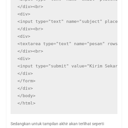
</div><br>

<div>

<input type="text" name="subject" placehold
</div><br>

<div>

<textarea type="text" name="pesan" rows="10
</div><br>

<div>

<input type="submit" value="Kirim Sekarang"
</div>

</form>

</div>

</body>

</html>
Sedangkan untuk tampilan akhir akan terlihat seperti