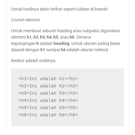
Untuk hasilnya akan terlhat seperti tulisan di bawah:
Contoh element.
Untuk membuat sebuah heading atau subjudul, digunakan
element
h1
,
h2
,
h3
,
h4
,
h5
, atau
h6
. Dimana
kepanjangan
h
adalah
heading
. Untuk ukuran paling besar
diawali dengan
h1
sampai
h6
adalah ukuran terkecil.
Berikut adalah codenya:
<h1>Ini adalah h1</h1>

<h2>Ini adalah h2</h2>

<h3>Ini adalah h3</h3>

<h4>Ini adalah h4</h4>

<h5>Ini adalah h5</h5>

<h6>Ini adalah h6</h6>