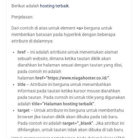
Berikut adalah
hosting terbaik
.
Penjelasan:
Dari contoh di atas untuk element
<a>
berguna untuk
memberikan batasan pada hyperlink dengan beberapa
attribute di dalamnya:
href
– Ini adalah attribute untuk menentukan alamat
sebuah website, dimana ketika tautan diklik akan
diarahkan ke halaman sesuai dengan tautan yang diisi,
pada contoh ini adalah
halaman
href=”https://www.niagahoster.co.id/”
.
title
– Attribute ini berguna untuk menambahkan
informasi pada tautan ketika kursor mouse diarahkan
pada tautan. Pada contoh ini untuk title yang digunakan
adalah
title=”Halaman hosting terbaik”
.
target
– Untuk attribute ini berguna untuk memberitahu
browser jika tautan diklik akan dibuka pada tab baru.
Pada contoh ini adalah
target=”_blank”
. Jika attribut ini
dihilangkan, untuk tautan tidak akan dibuka di tab baru.