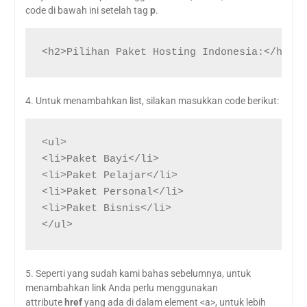
code di bawah ini setelah tag
p
.
<h2>Pilihan Paket Hosting Indonesia:</h2>
4. Untuk menambahkan list, silakan masukkan code berikut:
<ul>

<li>Paket Bayi</li>

<li>Paket Pelajar</li>

<li>Paket Personal</li>

<li>Paket Bisnis</li>

</ul>
5. Seperti yang sudah kami bahas sebelumnya, untuk
menambahkan link Anda perlu menggunakan
attribute
href
yang ada di dalam element <a>, untuk lebih