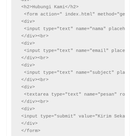
 <h2>Hubungi Kami</h2>

  <form action=" index.html" method="get">

 <div>

  <input type="text" name="nama" placeholde
 </div><br>

 <div>

  <input type="text" name="email" placehold
 </div><br>

 <div>

  <input type="text" name="subject" placeho
 </div><br>

 <div>

  <textarea type="text" name="pesan" rows="
 </div><br>

 <div>

 <input type="submit" value="Kirim Sekarang
 </div>

 </form>
