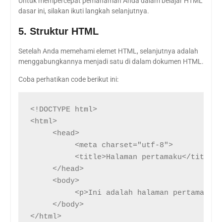
Untuk mempercepat pemahaman Anda dalam belajar HTML
dasar ini, silakan ikuti langkah selanjutnya.
5. Struktur HTML
Setelah Anda memehami elemet HTML, selanjutnya adalah
menggabungkannya menjadi satu di dalam dokumen HTML.
Coba perhatikan code berikut ini:
<!DOCTYPE html>

<html>

     <head>

          <meta charset="utf-8">

          <title>Halaman pertamaku</title>

     </head>

     <body>

          <p>Ini adalah halaman pertamaku</
     </body>

</html>