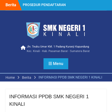
Skip
Berita
PROSEDUR PENDAFTARAN
to
PPDB 2023
content
Selamat Atas Prestasi
membanggakan Ica
Wulanda Siswa/i SMK
NEGERI 1 KINALI Jurusan
Multimedia Meraih Juara III
Lomba Video Competition
Ramadhan Ceria Tingkat
Jln. Teuku Umar KM. 1 Padang Kuranji Kapundung
Kec. Kinali - Kab. Pasaman Barat - Sumatera Barat
SMK Tahun 2023
Kampusnya, SMKN 1
KINALI
Menu
Penerimaan Siswa Baru
Tahun Pelajaran 2022
INFORMASI PPDB SMK NEGERI 1 KINALI
Home
Berita
Mitra Industri Berbagi
Teknologi Terbaru dan
Budaya Kerja Industri
Sebagai Guru Tamu di SMK
INFORMASI PPDB SMK NEGERI 1
Negeri 1 Kinali SMK Pusat
KINALI
Keunggulan
Kegiatan Gebyar Vaksin