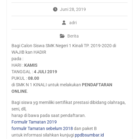
SMK Negeri 1 Kinali
Juni 28, 2019
WAJAH BARU SMKN 1
KINALI SEBAGAI SMK
adri
PUSAT KEUNGGULAN 2021
PPDB ONLINE SMK NEGERI
Berita
1 KINALI
Wajah baru SMKN1 kinali
Bagi Calon Siswa SMK Negeri 1 Kinali TP. 2019-2020 di
Kunjungan industri online
WAJIB kan HADIR
by zoom ke pabrik PT. AIO
pada :
HARI :
KAMIS
TANGGAL :
4 JULI 2019
PUKUL :
08.00
di SMK N 1 KINALI untuk melakukan
PENDAFTARAN
ONLINE
.
Bagi siswa yg memiliki sertifikat prestasi dibidang olahraga,
seni, dll,
harap di bawa pada saat pendaftaran.
Formulir Tamatan 2019
formulir Tamatan sebelum 2018
dan paket B
untuk informasi silahkan kunjugi
ppdbsumbar.id