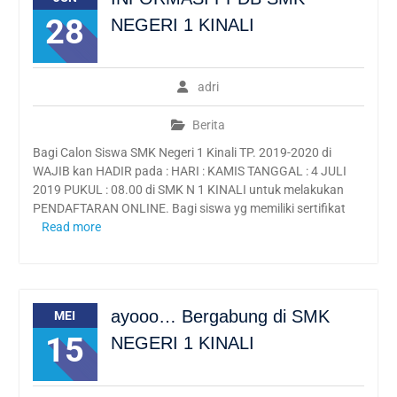
KINALI
28
NEGERI 1 KINALI
Penerimaan Siswa Baru
Tahun Pelajaran 2022
Mitra Industri Berbagi
Teknologi Terbaru dan
adri
Budaya Kerja Industri
Sebagai Guru Tamu di SMK
Berita
Negeri 1 Kinali SMK Pusat
Bagi Calon Siswa SMK Negeri 1 Kinali TP. 2019-2020 di
Keunggulan
WAJIB kan HADIR pada : HARI : KAMIS TANGGAL : 4 JULI
2019 PUKUL : 08.00 di SMK N 1 KINALI untuk melakukan
PENDAFTARAN ONLINE. Bagi siswa yg memiliki sertifikat
Read more
ayooo… Bergabung di SMK
MEI
15
NEGERI 1 KINALI